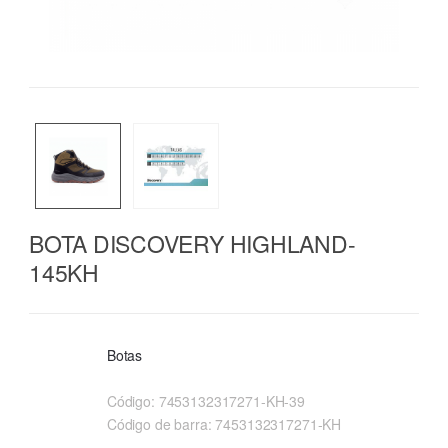
BOTA DISCOVERY HIGHLAND-
145KH
Botas
Código:
7453132317271-KH-39
Código de barra:
7453132317271-KH