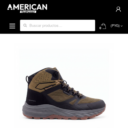
Buscar por:
(PYG)
0