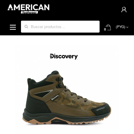
Buscar por:
(PYG)
0