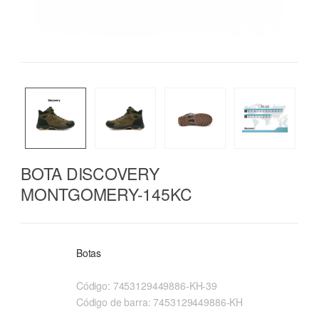
BOTA DISCOVERY
MONTGOMERY-145KC
Botas
Código:
7453129449886-KH-39
Código de barra:
7453129449886-KH