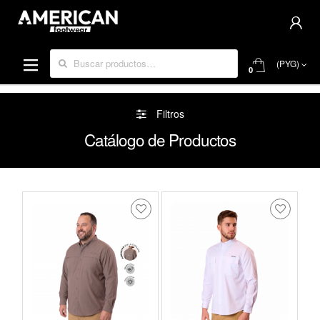
Buscar por:
(PYG)
0
Filtros
Catálogo de Productos