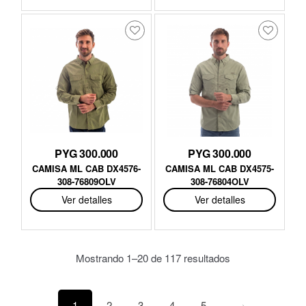
PYG 300.000
PYG 300.000
CAMISA ML CAB DX4576-
CAMISA ML CAB DX4575-
308-76809OLV
308-76804OLV
Ver detalles
Ver detalles
Mostrando 1–20 de 117 resultados
1
2
3
4
5