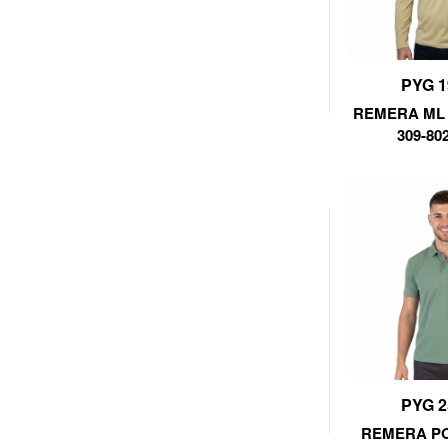
PYG 1
REMERA ML 
309-80
PYG 2
REMERA PO