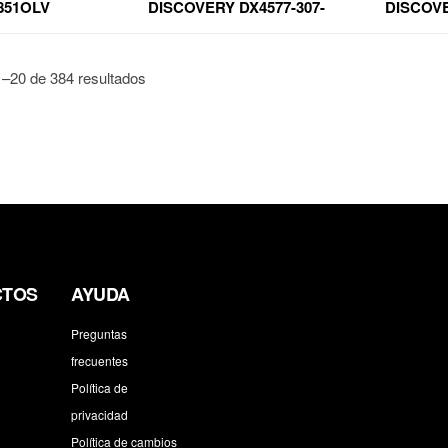
851OLV
DISCOVERY DX4577-307-
DISCOVE
76851WHT
7
–20 de 384 resultados
CTOS
AYUDA
Preguntas
frecuentes
Política de
privacidad
Política de cambios