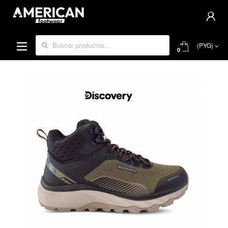
Buscar por:
(PYG)
0