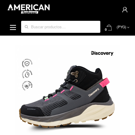
Buscar por:
(PYG)
0