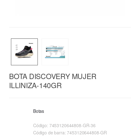
BOTA DISCOVERY MUJER
ILLINIZA-140GR
Botas
Código:
7453120644808-GR-36
Código de barra:
7453120644808-GR